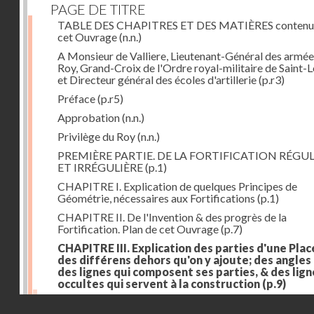
PAGE DE TITRE
TABLE DES CHAPITRES ET DES MATIÈRES contenu
cet Ouvrage
(n.n.)
A Monsieur de Valliere, Lieutenant-Général des armée
Roy, Grand-Croix de l'Ordre royal-militaire de Saint-L
et Directeur général des écoles d'artillerie
(p.r3)
Préface
(p.r5)
Approbation
(n.n.)
Privilège du Roy
(n.n.)
PREMIÈRE PARTIE. DE LA FORTIFICATION RÉGUL
ET IRRÉGULIÈRE
(p.1)
CHAPITRE I. Explication de quelques Principes de
Géométrie, nécessaires aux Fortifications
(p.1)
CHAPITRE II. De l'Invention & des progrès de la
Fortification. Plan de cet Ouvrage
(p.7)
CHAPITRE III. Explication des parties d'une Plac
des différens dehors qu'on y ajoute; des angles
des lignes qui composent ses parties, & des lign
occultes qui servent à la construction
(p.9)
Des lignes & des angles qui composent les parties d'
Droits réservés - CNAM
Place
(p.11)