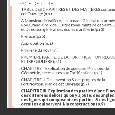
PAGE DE TITRE
TABLE DES CHAPITRES ET DES MATIÈRES contenu
cet Ouvrage
(n.n.)
A Monsieur de Valliere, Lieutenant-Général des armée
Roy, Grand-Croix de l'Ordre royal-militaire de Saint-L
et Directeur général des écoles d'artillerie
(p.r3)
Préface
(p.r5)
Approbation
(n.n.)
Privilège du Roy
(n.n.)
PREMIÈRE PARTIE. DE LA FORTIFICATION RÉGUL
ET IRRÉGULIÈRE
(p.1)
CHAPITRE I. Explication de quelques Principes de
Géométrie, nécessaires aux Fortifications
(p.1)
CHAPITRE II. De l'Invention & des progrès de la
Fortification. Plan de cet Ouvrage
(p.7)
CHAPITRE III. Explication des parties d'une Plac
des différens dehors qu'on y ajoute; des angles
des lignes qui composent ses parties, & des lign
occultes qui servent à la construction
(p.9)
Des lignes & des angles qui composent les parties d'
Droits réservés - CNAM
Place
(p.11)