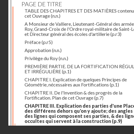
PAGE DE TITRE
TABLE DES CHAPITRES ET DES MATIÈRES contenu
cet Ouvrage
(n.n.)
A Monsieur de Valliere, Lieutenant-Général des armée
Roy, Grand-Croix de l'Ordre royal-militaire de Saint-L
et Directeur général des écoles d'artillerie
(p.r3)
Préface
(p.r5)
Approbation
(n.n.)
Privilège du Roy
(n.n.)
PREMIÈRE PARTIE. DE LA FORTIFICATION RÉGUL
ET IRRÉGULIÈRE
(p.1)
CHAPITRE I. Explication de quelques Principes de
Géométrie, nécessaires aux Fortifications
(p.1)
CHAPITRE II. De l'Invention & des progrès de la
Fortification. Plan de cet Ouvrage
(p.7)
CHAPITRE III. Explication des parties d'une Plac
des différens dehors qu'on y ajoute; des angles
des lignes qui composent ses parties, & des lign
occultes qui servent à la construction
(p.9)
Des lignes & des angles qui composent les parties d'
Droits réservés - CNAM
Place
(p.11)