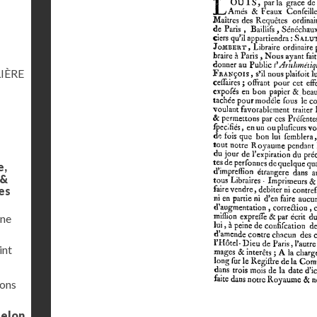
IÈRE
e,
 &
es
une
int
ions
selon