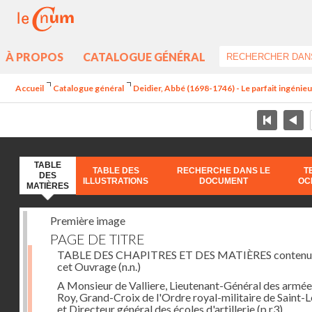
À PROPOS
CATALOGUE GÉNÉRAL
Accueil
Catalogue général
Deidier, Abbé (1698-1746) - Le parfait ingénieur 
TABLE
TABLE DES
RECHERCHE DANS LE
T
DES
ILLUSTRATIONS
DOCUMENT
OC
MATIÈRES
Première image
PAGE DE TITRE
TABLE DES CHAPITRES ET DES MATIÈRES contenu
cet Ouvrage
(n.n.)
A Monsieur de Valliere, Lieutenant-Général des armée
Roy, Grand-Croix de l'Ordre royal-militaire de Saint-L
et Directeur général des écoles d'artillerie
(p.r3)