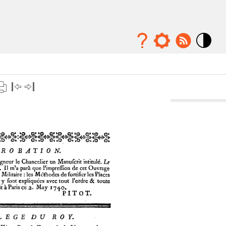
Mode
contraste
élévé