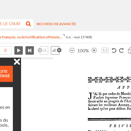
RECHERCHE AVANCÉE
françois, ou la fortification offensiv...
n.n. - vue 17/408
100%
EXTE
ÉRISÉ
es en
s du
ouis,