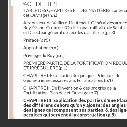
PAGE DE TITRE
TABLE DES CHAPITRES ET DES MATIÈRES contenu
cet Ouvrage
(n.n.)
A Monsieur de Valliere, Lieutenant-Général des armée
Roy, Grand-Croix de l'Ordre royal-militaire de Saint-L
et Directeur général des écoles d'artillerie
(p.r3)
Préface
(p.r5)
Approbation
(n.n.)
Privilège du Roy
(n.n.)
PREMIÈRE PARTIE. DE LA FORTIFICATION RÉGUL
ET IRRÉGULIÈRE
(p.1)
CHAPITRE I. Explication de quelques Principes de
Géométrie, nécessaires aux Fortifications
(p.1)
CHAPITRE II. De l'Invention & des progrès de la
Fortification. Plan de cet Ouvrage
(p.7)
CHAPITRE III. Explication des parties d'une Plac
des différens dehors qu'on y ajoute; des angles
des lignes qui composent ses parties, & des lign
occultes qui servent à la construction
(p.9)
Des lignes & des angles qui composent les parties d'
Droits réservés - CNAM
Place
(p.11)