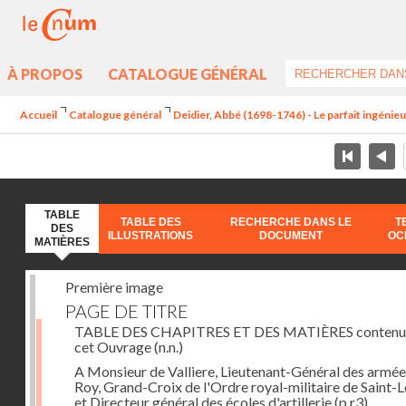
À PROPOS
CATALOGUE GÉNÉRAL
Accueil
Catalogue général
Deidier, Abbé (1698-1746) - Le parfait ingénieur 
TABLE
TABLE DES
RECHERCHE DANS LE
T
DES
ILLUSTRATIONS
DOCUMENT
OC
MATIÈRES
Première image
PAGE DE TITRE
TABLE DES CHAPITRES ET DES MATIÈRES contenu
cet Ouvrage
(n.n.)
A Monsieur de Valliere, Lieutenant-Général des armée
Roy, Grand-Croix de l'Ordre royal-militaire de Saint-L
et Directeur général des écoles d'artillerie
(p.r3)