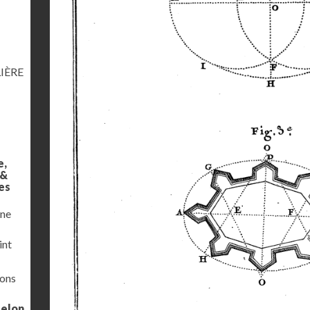
IÈRE
e,
 &
es
une
int
ions
selon