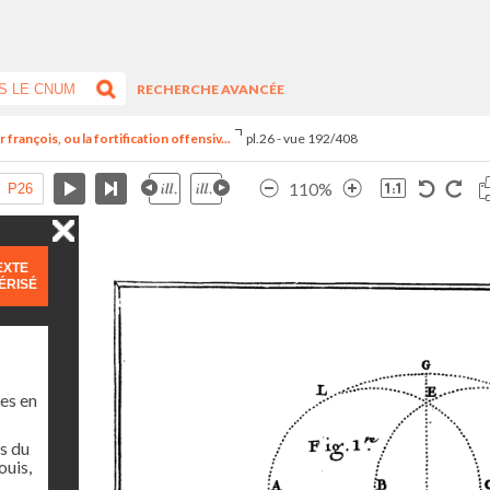
RECHERCHE AVANCÉE
françois, ou la fortification offensiv...
pl.26 - vue 192/408
110%
EXTE
ÉRISÉ
es en
s du
ouis,