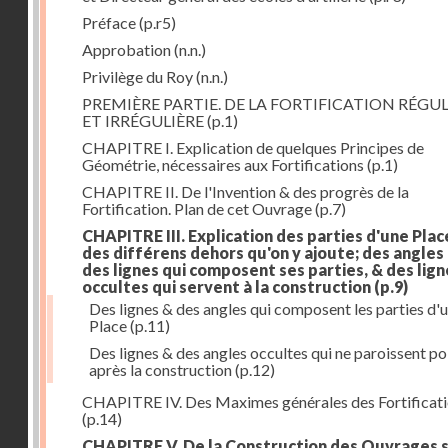
Préface
(p.r5)
Approbation
(n.n.)
Privilège du Roy
(n.n.)
PREMIÈRE PARTIE. DE LA FORTIFICATION RÉGUL
ET IRRÉGULIÈRE
(p.1)
CHAPITRE I. Explication de quelques Principes de
Géométrie, nécessaires aux Fortifications
(p.1)
CHAPITRE II. De l'Invention & des progrès de la
Fortification. Plan de cet Ouvrage
(p.7)
CHAPITRE III. Explication des parties d'une Plac
des différens dehors qu'on y ajoute; des angles
des lignes qui composent ses parties, & des lign
occultes qui servent à la construction
(p.9)
Des lignes & des angles qui composent les parties d'
Place
(p.11)
Des lignes & des angles occultes qui ne paroissent po
après la construction
(p.12)
CHAPITRE IV. Des Maximes générales des Fortificat
(p.14)
CHAPITRE V. De la Construction des Ouvrages 