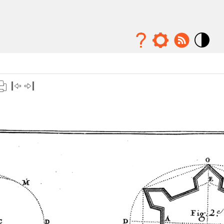
Mode
contraste
élévé