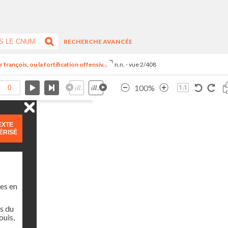
RECHERCHE AVANCÉE
françois, ou la fortification offensiv...
n.n. - vue 2/408
100%
EXTE
ÉRISÉ
es en
s du
ouis,