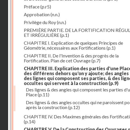
Préface
(p.r5)
Approbation
(n.n.)
Privilège du Roy
(n.n.)
PREMIÈRE PARTIE. DE LA FORTIFICATION RÉGUL
ET IRRÉGULIÈRE
(p.1)
CHAPITRE I. Explication de quelques Principes de
Géométrie, nécessaires aux Fortifications
(p.1)
CHAPITRE II. De l'Invention & des progrès de la
Fortification. Plan de cet Ouvrage
(p.7)
CHAPITRE III. Explication des parties d'une Plac
des différens dehors qu'on y ajoute; des angles
des lignes qui composent ses parties, & des lign
occultes qui servent à la construction
(p.9)
Des lignes & des angles qui composent les parties d'
Place
(p.11)
Des lignes & des angles occultes qui ne paroissent po
après la construction
(p.12)
CHAPITRE IV. Des Maximes générales des Fortificat
(p.14)
CHAPITRE V. De la Construction des Ouvrages 