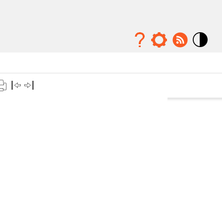
Mode
contraste
élévé