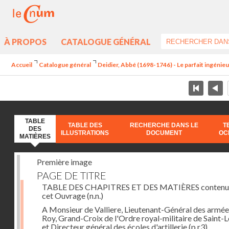
À PROPOS
CATALOGUE GÉNÉRAL
Accueil
Catalogue général
Deidier, Abbé (1698-1746) - Le parfait ingénieur 
TABLE
TABLE DES
RECHERCHE DANS LE
T
DES
ILLUSTRATIONS
DOCUMENT
OC
MATIÈRES
Première image
PAGE DE TITRE
TABLE DES CHAPITRES ET DES MATIÈRES contenu
cet Ouvrage
(n.n.)
A Monsieur de Valliere, Lieutenant-Général des armée
Roy, Grand-Croix de l'Ordre royal-militaire de Saint-L
et Directeur général des écoles d'artillerie
(p.r3)