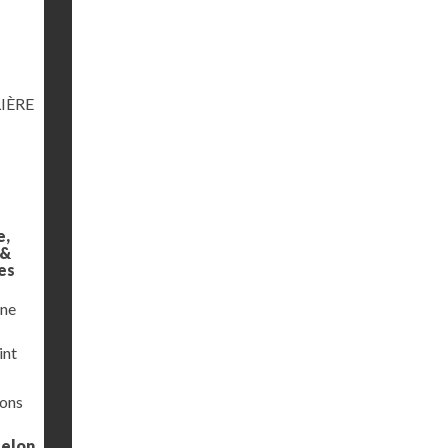
IÈRE
e,
 &
es
une
int
ions
selon