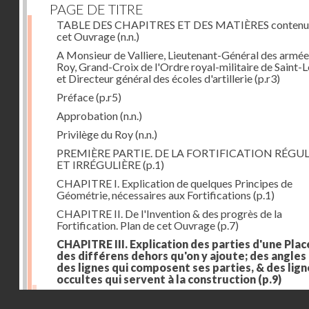
PAGE DE TITRE
TABLE DES CHAPITRES ET DES MATIÈRES contenu
cet Ouvrage
(n.n.)
A Monsieur de Valliere, Lieutenant-Général des armée
Roy, Grand-Croix de l'Ordre royal-militaire de Saint-L
et Directeur général des écoles d'artillerie
(p.r3)
Préface
(p.r5)
Approbation
(n.n.)
Privilège du Roy
(n.n.)
PREMIÈRE PARTIE. DE LA FORTIFICATION RÉGUL
ET IRRÉGULIÈRE
(p.1)
CHAPITRE I. Explication de quelques Principes de
Géométrie, nécessaires aux Fortifications
(p.1)
CHAPITRE II. De l'Invention & des progrès de la
Fortification. Plan de cet Ouvrage
(p.7)
CHAPITRE III. Explication des parties d'une Plac
des différens dehors qu'on y ajoute; des angles
des lignes qui composent ses parties, & des lign
occultes qui servent à la construction
(p.9)
Des lignes & des angles qui composent les parties d'
Droits réservés - CNAM
Place
(p.11)