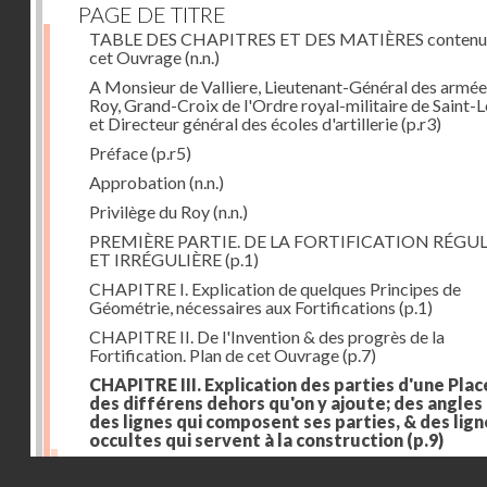
PAGE DE TITRE
TABLE DES CHAPITRES ET DES MATIÈRES contenu
cet Ouvrage
(n.n.)
A Monsieur de Valliere, Lieutenant-Général des armée
Roy, Grand-Croix de l'Ordre royal-militaire de Saint-L
et Directeur général des écoles d'artillerie
(p.r3)
Préface
(p.r5)
Approbation
(n.n.)
Privilège du Roy
(n.n.)
PREMIÈRE PARTIE. DE LA FORTIFICATION RÉGUL
ET IRRÉGULIÈRE
(p.1)
CHAPITRE I. Explication de quelques Principes de
Géométrie, nécessaires aux Fortifications
(p.1)
CHAPITRE II. De l'Invention & des progrès de la
Fortification. Plan de cet Ouvrage
(p.7)
CHAPITRE III. Explication des parties d'une Plac
des différens dehors qu'on y ajoute; des angles
des lignes qui composent ses parties, & des lign
occultes qui servent à la construction
(p.9)
Des lignes & des angles qui composent les parties d'
Droits réservés - CNAM
Place
(p.11)