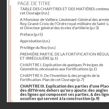
PAGE DE TITRE
TABLE DES CHAPITRES ET DES MATIÈRES contenu
cet Ouvrage
(n.n.)
A Monsieur de Valliere, Lieutenant-Général des armée
Roy, Grand-Croix de l'Ordre royal-militaire de Saint-L
et Directeur général des écoles d'artillerie
(p.r3)
Préface
(p.r5)
Approbation
(n.n.)
Privilège du Roy
(n.n.)
PREMIÈRE PARTIE. DE LA FORTIFICATION RÉGUL
ET IRRÉGULIÈRE
(p.1)
CHAPITRE I. Explication de quelques Principes de
Géométrie, nécessaires aux Fortifications
(p.1)
CHAPITRE II. De l'Invention & des progrès de la
Fortification. Plan de cet Ouvrage
(p.7)
CHAPITRE III. Explication des parties d'une Plac
des différens dehors qu'on y ajoute; des angles
des lignes qui composent ses parties, & des lign
occultes qui servent à la construction
(p.9)
Des lignes & des angles qui composent les parties d'
Droits réservés - CNAM
Place
(p.11)