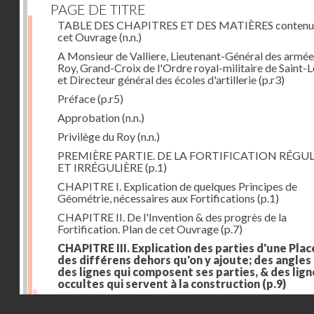
PAGE DE TITRE
TABLE DES CHAPITRES ET DES MATIÈRES contenu
cet Ouvrage
(n.n.)
A Monsieur de Valliere, Lieutenant-Général des armée
Roy, Grand-Croix de l'Ordre royal-militaire de Saint-L
et Directeur général des écoles d'artillerie
(p.r3)
Préface
(p.r5)
Approbation
(n.n.)
Privilège du Roy
(n.n.)
PREMIÈRE PARTIE. DE LA FORTIFICATION RÉGUL
ET IRRÉGULIÈRE
(p.1)
CHAPITRE I. Explication de quelques Principes de
Géométrie, nécessaires aux Fortifications
(p.1)
CHAPITRE II. De l'Invention & des progrès de la
Fortification. Plan de cet Ouvrage
(p.7)
CHAPITRE III. Explication des parties d'une Plac
des différens dehors qu'on y ajoute; des angles
des lignes qui composent ses parties, & des lign
occultes qui servent à la construction
(p.9)
Des lignes & des angles qui composent les parties d'
Droits réservés - CNAM
Place
(p.11)