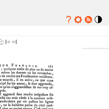
Mode
contraste
élévé