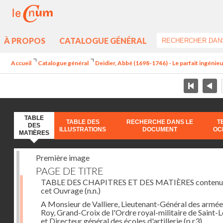
À PROPOS
CATALOGUE GÉNÉRAL
Accueil
Catalogue général
Deidier, Abbé (1698-1746) - Le parfait ingénieur 
TABLE
TABLE DES
RECHERCHE DANS LE
T
DES
ILLUSTRATIONS
DOCUMENT
OC
MATIÈRES
Première image
PAGE DE TITRE
TABLE DES CHAPITRES ET DES MATIÈRES contenu
cet Ouvrage
(n.n.)
A Monsieur de Valliere, Lieutenant-Général des armée
Roy, Grand-Croix de l'Ordre royal-militaire de Saint-L
et Directeur général des écoles d'artillerie
(p.r3)