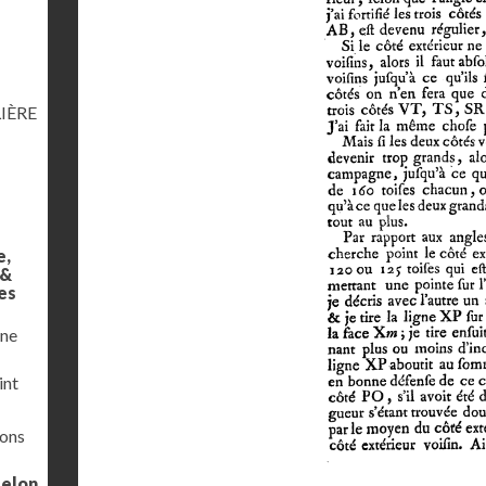
IÈRE
e,
 &
es
une
int
ions
selon