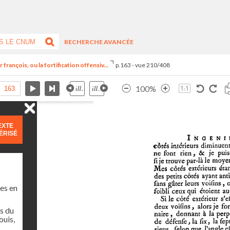
RECHERCHE AVANCÉE
françois, ou la fortification offensiv...
p.163 - vue 210/408
100%
EXTE
ÉRISÉ
es en
s du
ouis,