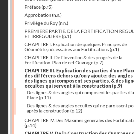
Préface
(p.r5)
Approbation
(n.n.)
Privilège du Roy
(n.n.)
PREMIÈRE PARTIE. DE LA FORTIFICATION RÉGUL
ET IRRÉGULIÈRE
(p.1)
CHAPITRE I. Explication de quelques Principes de
Géométrie, nécessaires aux Fortifications
(p.1)
CHAPITRE II. De l'Invention & des progrès de la
Fortification. Plan de cet Ouvrage
(p.7)
CHAPITRE III. Explication des parties d'une Plac
des différens dehors qu'on y ajoute; des angles
des lignes qui composent ses parties, & des lign
occultes qui servent à la construction
(p.9)
Des lignes & des angles qui composent les parties d'
Place
(p.11)
Des lignes & des angles occultes qui ne paroissent po
après la construction
(p.12)
CHAPITRE IV. Des Maximes générales des Fortificat
(p.14)
CHAPITRE V. De la Construction des Ouvrages 