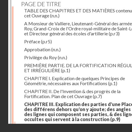
PAGE DE TITRE
TABLE DES CHAPITRES ET DES MATIÈRES contenu
cet Ouvrage
(n.n.)
A Monsieur de Valliere, Lieutenant-Général des armée
Roy, Grand-Croix de l'Ordre royal-militaire de Saint-L
et Directeur général des écoles d'artillerie
(p.r3)
Préface
(p.r5)
Approbation
(n.n.)
Privilège du Roy
(n.n.)
PREMIÈRE PARTIE. DE LA FORTIFICATION RÉGUL
ET IRRÉGULIÈRE
(p.1)
CHAPITRE I. Explication de quelques Principes de
Géométrie, nécessaires aux Fortifications
(p.1)
CHAPITRE II. De l'Invention & des progrès de la
Fortification. Plan de cet Ouvrage
(p.7)
CHAPITRE III. Explication des parties d'une Plac
des différens dehors qu'on y ajoute; des angles
des lignes qui composent ses parties, & des lign
occultes qui servent à la construction
(p.9)
Des lignes & des angles qui composent les parties d'
Droits réservés - CNAM
Place
(p.11)