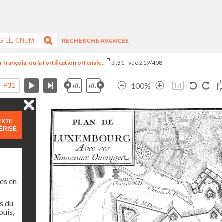
RECHERCHE AVANCÉE
françois, ou la fortification offensiv...
pl.31 - vue 219/408
100%
EXTE
ÉRISÉ
es en
s du
ouis,