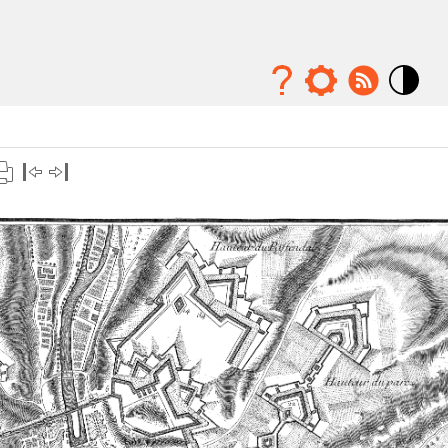
Mode
contraste
élévé