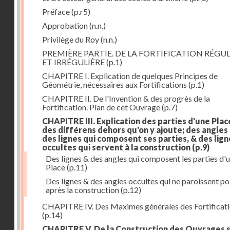
Préface
(p.r5)
Approbation
(n.n.)
Privilège du Roy
(n.n.)
PREMIÈRE PARTIE. DE LA FORTIFICATION RÉGUL
ET IRRÉGULIÈRE
(p.1)
CHAPITRE I. Explication de quelques Principes de
Géométrie, nécessaires aux Fortifications
(p.1)
CHAPITRE II. De l'Invention & des progrès de la
Fortification. Plan de cet Ouvrage
(p.7)
CHAPITRE III. Explication des parties d'une Plac
des différens dehors qu'on y ajoute; des angles
des lignes qui composent ses parties, & des lign
occultes qui servent à la construction
(p.9)
Des lignes & des angles qui composent les parties d'
Place
(p.11)
Des lignes & des angles occultes qui ne paroissent po
après la construction
(p.12)
CHAPITRE IV. Des Maximes générales des Fortificat
(p.14)
CHAPITRE V. De la Construction des Ouvrages 