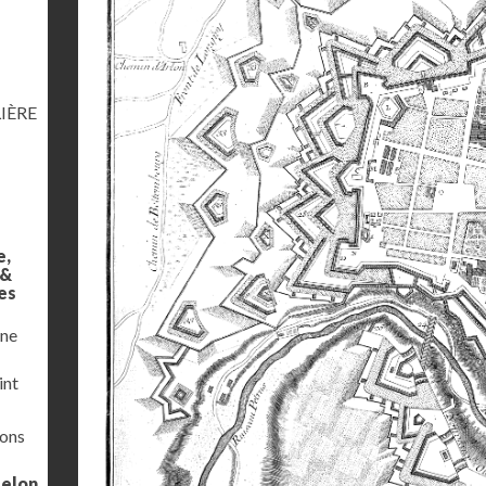
IÈRE
e,
 &
es
une
int
ions
selon