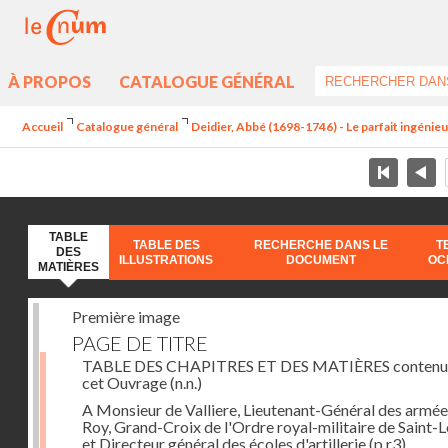
À PROPOS
CATALOGUE GÉNÉRAL
Accueil
Catalogue général
Deidier, Abbé (1698-1746) - Le parfait ingénieur 
TABLE
TABLE DES
RECHERCHE DANS LE
T
DES
ILLUSTRATIONS
DOCUMENT
OC
MATIÈRES
Première image
PAGE DE TITRE
TABLE DES CHAPITRES ET DES MATIÈRES contenu
cet Ouvrage
(n.n.)
A Monsieur de Valliere, Lieutenant-Général des armée
Roy, Grand-Croix de l'Ordre royal-militaire de Saint-L
et Directeur général des écoles d'artillerie
(p.r3)