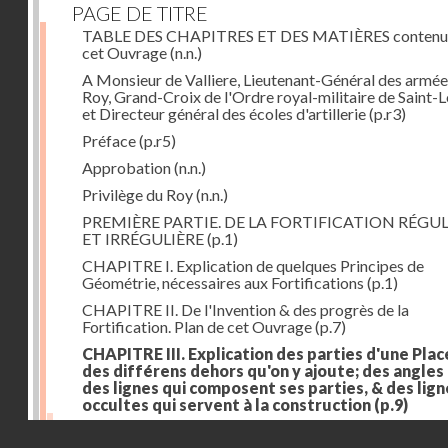
PAGE DE TITRE
TABLE DES CHAPITRES ET DES MATIÈRES contenu
cet Ouvrage
(n.n.)
A Monsieur de Valliere, Lieutenant-Général des armée
Roy, Grand-Croix de l'Ordre royal-militaire de Saint-L
et Directeur général des écoles d'artillerie
(p.r3)
Préface
(p.r5)
Approbation
(n.n.)
Privilège du Roy
(n.n.)
PREMIÈRE PARTIE. DE LA FORTIFICATION RÉGUL
ET IRRÉGULIÈRE
(p.1)
CHAPITRE I. Explication de quelques Principes de
Géométrie, nécessaires aux Fortifications
(p.1)
CHAPITRE II. De l'Invention & des progrès de la
Fortification. Plan de cet Ouvrage
(p.7)
CHAPITRE III. Explication des parties d'une Plac
des différens dehors qu'on y ajoute; des angles
des lignes qui composent ses parties, & des lign
occultes qui servent à la construction
(p.9)
Des lignes & des angles qui composent les parties d'
Droits réservés - CNAM
Place
(p.11)