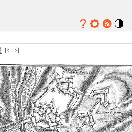
Mode
contraste
élévé