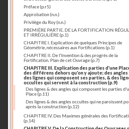
Préface
(p.r5)
Approbation
(n.n.)
Privilège du Roy
(n.n.)
PREMIÈRE PARTIE. DE LA FORTIFICATION RÉGUL
ET IRRÉGULIÈRE
(p.1)
CHAPITRE I. Explication de quelques Principes de
Géométrie, nécessaires aux Fortifications
(p.1)
CHAPITRE II. De l'Invention & des progrès de la
Fortification. Plan de cet Ouvrage
(p.7)
CHAPITRE III. Explication des parties d'une Plac
des différens dehors qu'on y ajoute; des angles
des lignes qui composent ses parties, & des lign
occultes qui servent à la construction
(p.9)
Des lignes & des angles qui composent les parties d'
Place
(p.11)
Des lignes & des angles occultes qui ne paroissent po
après la construction
(p.12)
CHAPITRE IV. Des Maximes générales des Fortificat
(p.14)
CHAPITRE V. De la Construction des Ouvrages 