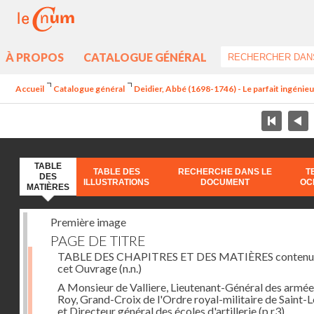
À PROPOS
CATALOGUE GÉNÉRAL
Accueil
Catalogue général
Deidier, Abbé (1698-1746) - Le parfait ingénieur 
TABLE
TABLE DES
RECHERCHE DANS LE
T
DES
ILLUSTRATIONS
DOCUMENT
OC
MATIÈRES
Première image
PAGE DE TITRE
TABLE DES CHAPITRES ET DES MATIÈRES contenu
cet Ouvrage
(n.n.)
A Monsieur de Valliere, Lieutenant-Général des armée
Roy, Grand-Croix de l'Ordre royal-militaire de Saint-L
et Directeur général des écoles d'artillerie
(p.r3)