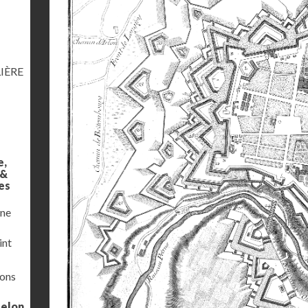
IÈRE
e,
 &
es
une
int
ions
selon