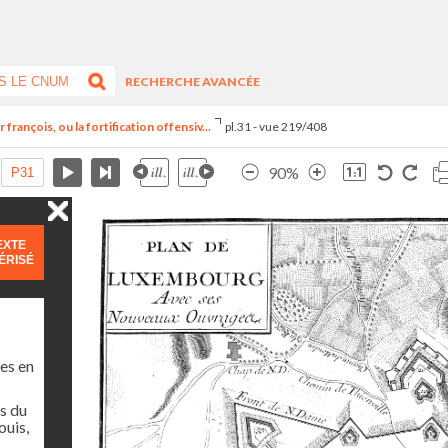
RECHERCHE AVANCÉE
françois, ou la fortification offensiv...
pl.31 - vue 219/408
90%
EXTE
ÉRISÉ
es en
s du
ouis,