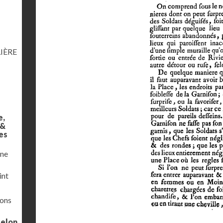
IÈRE
e,
 &
es
une
int
ions
selon