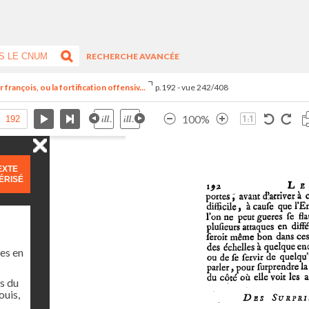
RECHERCHE AVANCÉE
françois, ou la fortification offensiv...
p.192 - vue 242/408
100%
EXTE
ÉRISÉ
es en
s du
ouis,