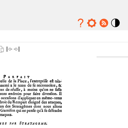
Mode
contraste
élévé