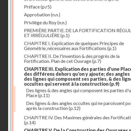
Préface
(p.r5)
Approbation
(n.n.)
Privilège du Roy
(n.n.)
PREMIÈRE PARTIE. DE LA FORTIFICATION RÉGUL
ET IRRÉGULIÈRE
(p.1)
CHAPITRE I. Explication de quelques Principes de
Géométrie, nécessaires aux Fortifications
(p.1)
CHAPITRE II. De l'Invention & des progrès de la
Fortification. Plan de cet Ouvrage
(p.7)
CHAPITRE III. Explication des parties d'une Plac
des différens dehors qu'on y ajoute; des angles
des lignes qui composent ses parties, & des lign
occultes qui servent à la construction
(p.9)
Des lignes & des angles qui composent les parties d'
Place
(p.11)
Des lignes & des angles occultes qui ne paroissent po
après la construction
(p.12)
CHAPITRE IV. Des Maximes générales des Fortificat
(p.14)
CHAPITRE V. De la Construction des Ouvrages 