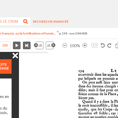
RECHERCHE AVANCÉE
françois, ou la fortification offensiv...
p.194 - vue 244/408
100%
EXTE
ÉRISÉ
es en
s du
ouis,