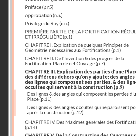
Préface
(p.r5)
Approbation
(n.n.)
Privilège du Roy
(n.n.)
PREMIÈRE PARTIE. DE LA FORTIFICATION RÉGUL
ET IRRÉGULIÈRE
(p.1)
CHAPITRE I. Explication de quelques Principes de
Géométrie, nécessaires aux Fortifications
(p.1)
CHAPITRE II. De l'Invention & des progrès de la
Fortification. Plan de cet Ouvrage
(p.7)
CHAPITRE III. Explication des parties d'une Plac
des différens dehors qu'on y ajoute; des angles
des lignes qui composent ses parties, & des lign
occultes qui servent à la construction
(p.9)
Des lignes & des angles qui composent les parties d'
Place
(p.11)
Des lignes & des angles occultes qui ne paroissent po
après la construction
(p.12)
CHAPITRE IV. Des Maximes générales des Fortificat
(p.14)
CHAPITRE V. De la Construction des Ouvrages 