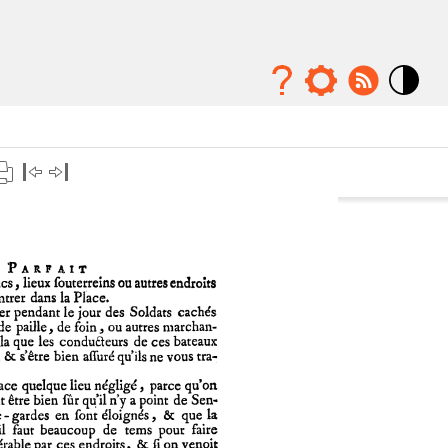
Mode
contraste
élévé