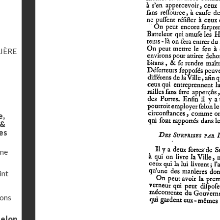
IÈRE
e,
 &
es
une
int
ions
selon