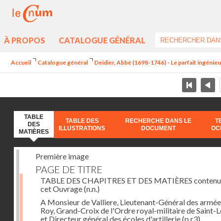
À PROPOS
CATALOGUE GÉNÉRAL
Accueil
Catalogue général
Deidier, Abbé (1698-1746) - Le parfait ingénieur 
TABLE
TABLE DES
RECHERCHE DANS LE
T
DES
ILLUSTRATIONS
DOCUMENT
OC
MATIÈRES
Première image
PAGE DE TITRE
TABLE DES CHAPITRES ET DES MATIÈRES contenu
cet Ouvrage
(n.n.)
A Monsieur de Valliere, Lieutenant-Général des armée
Roy, Grand-Croix de l'Ordre royal-militaire de Saint-L
et Directeur général des écoles d'artillerie
(p.r3)