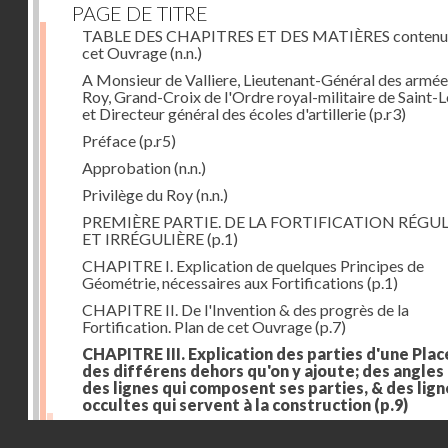
PAGE DE TITRE
TABLE DES CHAPITRES ET DES MATIÈRES contenu
cet Ouvrage
(n.n.)
A Monsieur de Valliere, Lieutenant-Général des armée
Roy, Grand-Croix de l'Ordre royal-militaire de Saint-L
et Directeur général des écoles d'artillerie
(p.r3)
Préface
(p.r5)
Approbation
(n.n.)
Privilège du Roy
(n.n.)
PREMIÈRE PARTIE. DE LA FORTIFICATION RÉGUL
ET IRRÉGULIÈRE
(p.1)
CHAPITRE I. Explication de quelques Principes de
Géométrie, nécessaires aux Fortifications
(p.1)
CHAPITRE II. De l'Invention & des progrès de la
Fortification. Plan de cet Ouvrage
(p.7)
CHAPITRE III. Explication des parties d'une Plac
des différens dehors qu'on y ajoute; des angles
des lignes qui composent ses parties, & des lign
occultes qui servent à la construction
(p.9)
Des lignes & des angles qui composent les parties d'
Droits réservés - CNAM
Place
(p.11)