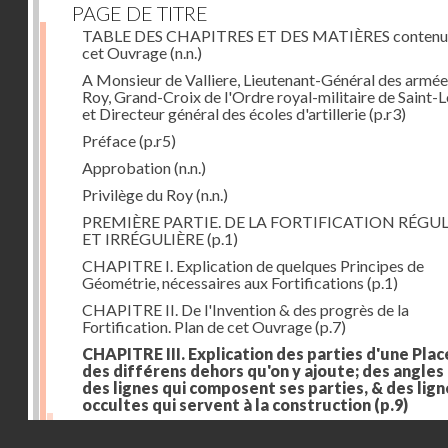
PAGE DE TITRE
TABLE DES CHAPITRES ET DES MATIÈRES contenu
cet Ouvrage
(n.n.)
A Monsieur de Valliere, Lieutenant-Général des armée
Roy, Grand-Croix de l'Ordre royal-militaire de Saint-L
et Directeur général des écoles d'artillerie
(p.r3)
Préface
(p.r5)
Approbation
(n.n.)
Privilège du Roy
(n.n.)
PREMIÈRE PARTIE. DE LA FORTIFICATION RÉGUL
ET IRRÉGULIÈRE
(p.1)
CHAPITRE I. Explication de quelques Principes de
Géométrie, nécessaires aux Fortifications
(p.1)
CHAPITRE II. De l'Invention & des progrès de la
Fortification. Plan de cet Ouvrage
(p.7)
CHAPITRE III. Explication des parties d'une Plac
des différens dehors qu'on y ajoute; des angles
des lignes qui composent ses parties, & des lign
occultes qui servent à la construction
(p.9)
Des lignes & des angles qui composent les parties d'
Droits réservés - CNAM
Place
(p.11)