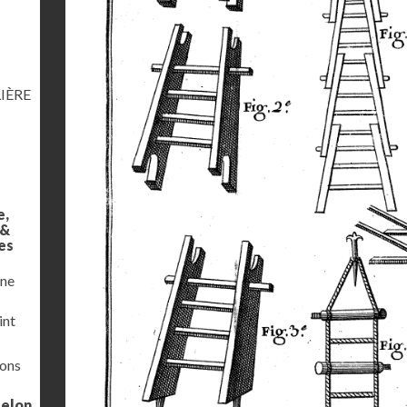
IÈRE
e,
 &
es
une
int
ions
selon