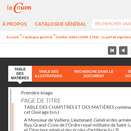
À PROPOS
CATALOGUE GÉNÉRAL
Accueil
Catalogue général
Deidier, Abbé (1698-1746) - Le parfait ingénieur 
TABLE
TABLE DES
RECHERCHE DANS LE
T
DES
ILLUSTRATIONS
DOCUMENT
OC
MATIÈRES
Première image
PAGE DE TITRE
TABLE DES CHAPITRES ET DES MATIÈRES contenu
cet Ouvrage
(n.n.)
A Monsieur de Valliere, Lieutenant-Général des armée
Roy, Grand-Croix de l'Ordre royal-militaire de Saint-L
et Directeur général des écoles d'artillerie
(p.r3)