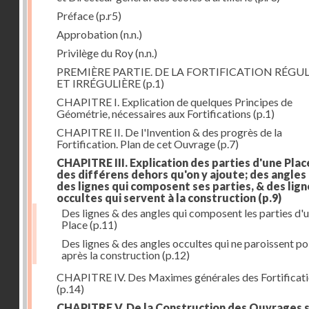
Préface
(p.r5)
Approbation
(n.n.)
Privilège du Roy
(n.n.)
PREMIÈRE PARTIE. DE LA FORTIFICATION RÉGUL
ET IRRÉGULIÈRE
(p.1)
CHAPITRE I. Explication de quelques Principes de
Géométrie, nécessaires aux Fortifications
(p.1)
CHAPITRE II. De l'Invention & des progrès de la
Fortification. Plan de cet Ouvrage
(p.7)
CHAPITRE III. Explication des parties d'une Plac
des différens dehors qu'on y ajoute; des angles
des lignes qui composent ses parties, & des lign
occultes qui servent à la construction
(p.9)
Des lignes & des angles qui composent les parties d'
Place
(p.11)
Des lignes & des angles occultes qui ne paroissent po
après la construction
(p.12)
CHAPITRE IV. Des Maximes générales des Fortificat
(p.14)
CHAPITRE V. De la Construction des Ouvrages 