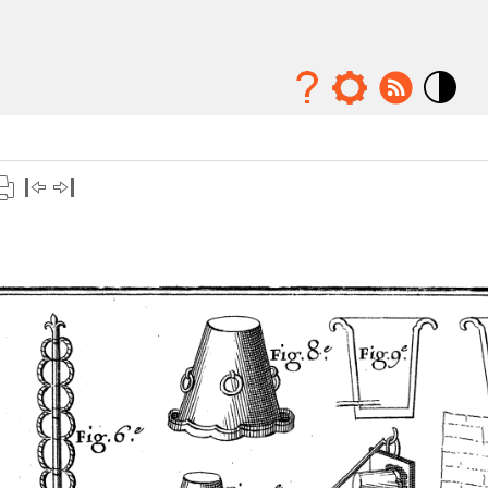
Mode
contraste
élévé