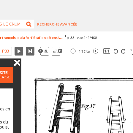
RECHERCHE AVANCÉE
françois, ou la fortification offensiv...
pl.33 - vue 245/408
110%
EXTE
ÉRISÉ
es en
s du
ouis,