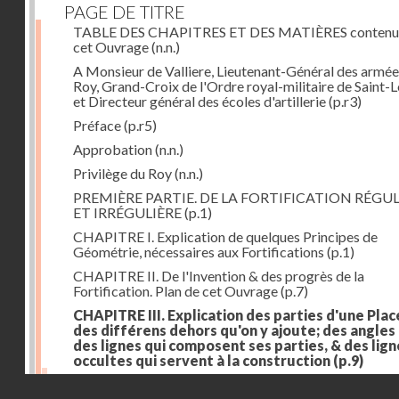
PAGE DE TITRE
TABLE DES CHAPITRES ET DES MATIÈRES contenu
cet Ouvrage
(n.n.)
A Monsieur de Valliere, Lieutenant-Général des armée
Roy, Grand-Croix de l'Ordre royal-militaire de Saint-L
et Directeur général des écoles d'artillerie
(p.r3)
Préface
(p.r5)
Approbation
(n.n.)
Privilège du Roy
(n.n.)
PREMIÈRE PARTIE. DE LA FORTIFICATION RÉGUL
ET IRRÉGULIÈRE
(p.1)
CHAPITRE I. Explication de quelques Principes de
Géométrie, nécessaires aux Fortifications
(p.1)
CHAPITRE II. De l'Invention & des progrès de la
Fortification. Plan de cet Ouvrage
(p.7)
CHAPITRE III. Explication des parties d'une Plac
des différens dehors qu'on y ajoute; des angles
des lignes qui composent ses parties, & des lign
occultes qui servent à la construction
(p.9)
Des lignes & des angles qui composent les parties d'
Droits réservés - CNAM
Place
(p.11)