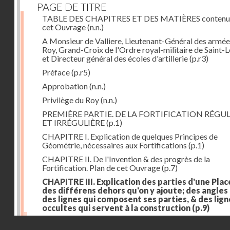
PAGE DE TITRE
TABLE DES CHAPITRES ET DES MATIÈRES contenu
cet Ouvrage
(n.n.)
A Monsieur de Valliere, Lieutenant-Général des armée
Roy, Grand-Croix de l'Ordre royal-militaire de Saint-L
et Directeur général des écoles d'artillerie
(p.r3)
Préface
(p.r5)
Approbation
(n.n.)
Privilège du Roy
(n.n.)
PREMIÈRE PARTIE. DE LA FORTIFICATION RÉGUL
ET IRRÉGULIÈRE
(p.1)
CHAPITRE I. Explication de quelques Principes de
Géométrie, nécessaires aux Fortifications
(p.1)
CHAPITRE II. De l'Invention & des progrès de la
Fortification. Plan de cet Ouvrage
(p.7)
CHAPITRE III. Explication des parties d'une Plac
des différens dehors qu'on y ajoute; des angles
des lignes qui composent ses parties, & des lign
occultes qui servent à la construction
(p.9)
Des lignes & des angles qui composent les parties d'
Droits réservés - CNAM
Place
(p.11)