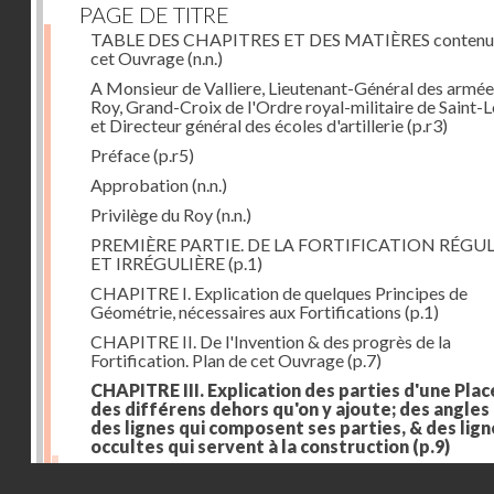
PAGE DE TITRE
TABLE DES CHAPITRES ET DES MATIÈRES contenu
cet Ouvrage
(n.n.)
A Monsieur de Valliere, Lieutenant-Général des armée
Roy, Grand-Croix de l'Ordre royal-militaire de Saint-L
et Directeur général des écoles d'artillerie
(p.r3)
Préface
(p.r5)
Approbation
(n.n.)
Privilège du Roy
(n.n.)
PREMIÈRE PARTIE. DE LA FORTIFICATION RÉGUL
ET IRRÉGULIÈRE
(p.1)
CHAPITRE I. Explication de quelques Principes de
Géométrie, nécessaires aux Fortifications
(p.1)
CHAPITRE II. De l'Invention & des progrès de la
Fortification. Plan de cet Ouvrage
(p.7)
CHAPITRE III. Explication des parties d'une Plac
des différens dehors qu'on y ajoute; des angles
des lignes qui composent ses parties, & des lign
occultes qui servent à la construction
(p.9)
Des lignes & des angles qui composent les parties d'
Droits réservés - CNAM
Place
(p.11)