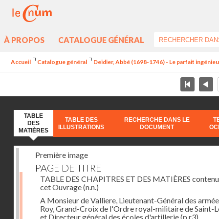
À PROPOS
CATALOGUE GÉNÉRAL
Accueil
Catalogue général
Deidier, Abbé (1698-1746) - Le parfait ingénieur 
TABLE
TABLE DES
RECHERCHE DANS LE
T
DES
ILLUSTRATIONS
DOCUMENT
OC
MATIÈRES
Première image
PAGE DE TITRE
TABLE DES CHAPITRES ET DES MATIÈRES contenu
cet Ouvrage
(n.n.)
A Monsieur de Valliere, Lieutenant-Général des armée
Roy, Grand-Croix de l'Ordre royal-militaire de Saint-L
et Directeur général des écoles d'artillerie
(p.r3)