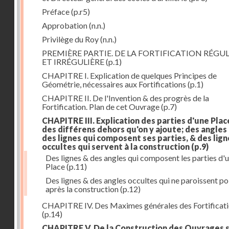
Préface
(p.r5)
Approbation
(n.n.)
Privilège du Roy
(n.n.)
PREMIÈRE PARTIE. DE LA FORTIFICATION RÉGUL
ET IRRÉGULIÈRE
(p.1)
CHAPITRE I. Explication de quelques Principes de
Géométrie, nécessaires aux Fortifications
(p.1)
CHAPITRE II. De l'Invention & des progrès de la
Fortification. Plan de cet Ouvrage
(p.7)
CHAPITRE III. Explication des parties d'une Plac
des différens dehors qu'on y ajoute; des angles
des lignes qui composent ses parties, & des lign
occultes qui servent à la construction
(p.9)
Des lignes & des angles qui composent les parties d'
Place
(p.11)
Des lignes & des angles occultes qui ne paroissent po
après la construction
(p.12)
CHAPITRE IV. Des Maximes générales des Fortificat
(p.14)
CHAPITRE V. De la Construction des Ouvrages 