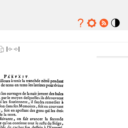
Mode
contraste
élévé