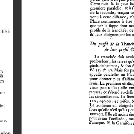
IÈRE
e,
 &
es
une
int
ions
selon