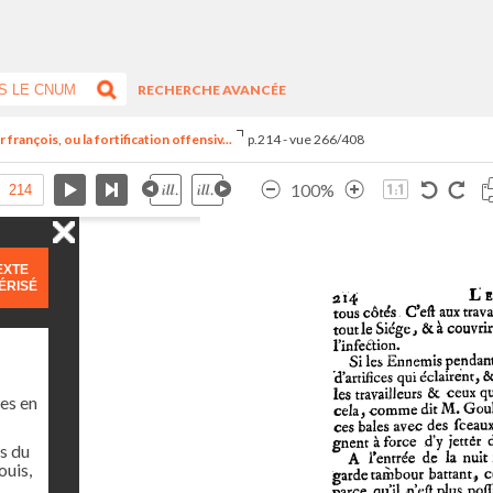
RECHERCHE AVANCÉE
françois, ou la fortification offensiv...
p.214 - vue 266/408
100%
EXTE
ÉRISÉ
es en
s du
ouis,