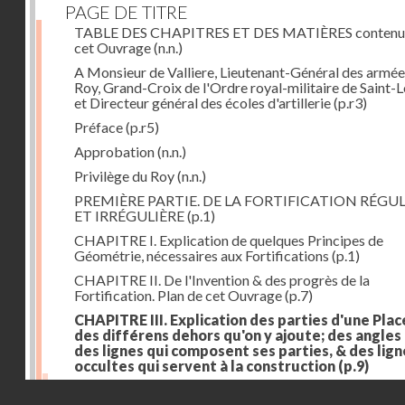
PAGE DE TITRE
TABLE DES CHAPITRES ET DES MATIÈRES contenu
cet Ouvrage
(n.n.)
A Monsieur de Valliere, Lieutenant-Général des armée
Roy, Grand-Croix de l'Ordre royal-militaire de Saint-L
et Directeur général des écoles d'artillerie
(p.r3)
Préface
(p.r5)
Approbation
(n.n.)
Privilège du Roy
(n.n.)
PREMIÈRE PARTIE. DE LA FORTIFICATION RÉGUL
ET IRRÉGULIÈRE
(p.1)
CHAPITRE I. Explication de quelques Principes de
Géométrie, nécessaires aux Fortifications
(p.1)
CHAPITRE II. De l'Invention & des progrès de la
Fortification. Plan de cet Ouvrage
(p.7)
CHAPITRE III. Explication des parties d'une Plac
des différens dehors qu'on y ajoute; des angles
des lignes qui composent ses parties, & des lign
occultes qui servent à la construction
(p.9)
Des lignes & des angles qui composent les parties d'
Droits réservés - CNAM
Place
(p.11)