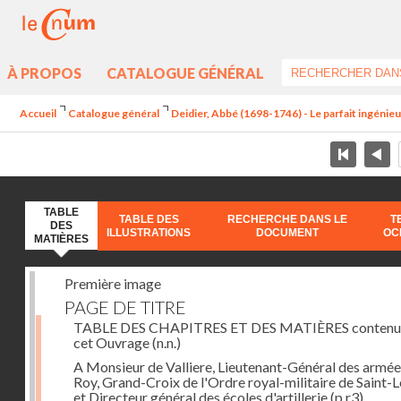
À PROPOS
CATALOGUE GÉNÉRAL
Accueil
Catalogue général
Deidier, Abbé (1698-1746) - Le parfait ingénieur 
TABLE
TABLE DES
RECHERCHE DANS LE
T
DES
ILLUSTRATIONS
DOCUMENT
OC
MATIÈRES
Première image
PAGE DE TITRE
TABLE DES CHAPITRES ET DES MATIÈRES contenu
cet Ouvrage
(n.n.)
A Monsieur de Valliere, Lieutenant-Général des armée
Roy, Grand-Croix de l'Ordre royal-militaire de Saint-L
et Directeur général des écoles d'artillerie
(p.r3)