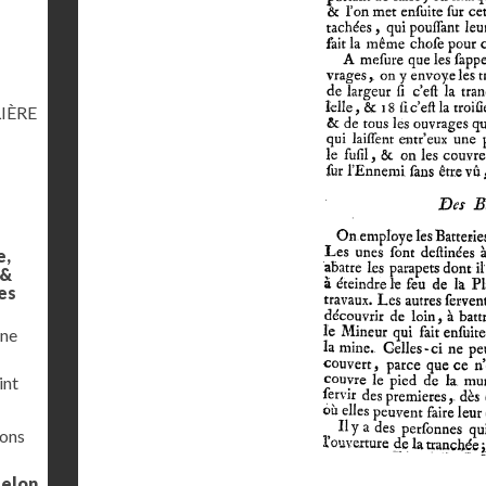
IÈRE
e,
 &
es
une
int
ions
selon