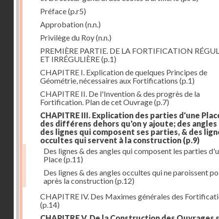
Préface
(p.r5)
Approbation
(n.n.)
Privilège du Roy
(n.n.)
PREMIÈRE PARTIE. DE LA FORTIFICATION RÉGUL
ET IRRÉGULIÈRE
(p.1)
CHAPITRE I. Explication de quelques Principes de
Géométrie, nécessaires aux Fortifications
(p.1)
CHAPITRE II. De l'Invention & des progrès de la
Fortification. Plan de cet Ouvrage
(p.7)
CHAPITRE III. Explication des parties d'une Plac
des différens dehors qu'on y ajoute; des angles
des lignes qui composent ses parties, & des lign
occultes qui servent à la construction
(p.9)
Des lignes & des angles qui composent les parties d'
Place
(p.11)
Des lignes & des angles occultes qui ne paroissent po
après la construction
(p.12)
CHAPITRE IV. Des Maximes générales des Fortificat
(p.14)
CHAPITRE V. De la Construction des Ouvrages 