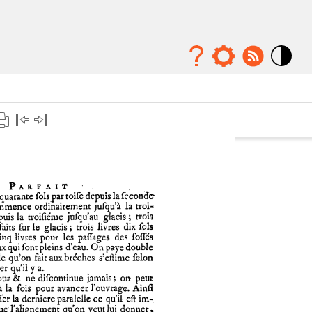
Mode
contraste
élévé