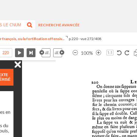
RECHERCHE AVANCÉE
françois, ou la fortification offensiv...
p.220 - vue 272/408
100%
EXTE
ÉRISÉ
es en
s du
ouis,