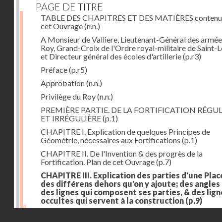
PAGE DE TITRE
TABLE DES CHAPITRES ET DES MATIÈRES contenu
cet Ouvrage
(n.n.)
A Monsieur de Valliere, Lieutenant-Général des armée
Roy, Grand-Croix de l'Ordre royal-militaire de Saint-L
et Directeur général des écoles d'artillerie
(p.r3)
Préface
(p.r5)
Approbation
(n.n.)
Privilège du Roy
(n.n.)
PREMIÈRE PARTIE. DE LA FORTIFICATION RÉGUL
ET IRRÉGULIÈRE
(p.1)
CHAPITRE I. Explication de quelques Principes de
Géométrie, nécessaires aux Fortifications
(p.1)
CHAPITRE II. De l'Invention & des progrès de la
Fortification. Plan de cet Ouvrage
(p.7)
CHAPITRE III. Explication des parties d'une Plac
des différens dehors qu'on y ajoute; des angles
des lignes qui composent ses parties, & des lign
occultes qui servent à la construction
(p.9)
Des lignes & des angles qui composent les parties d'
Droits réservés - CNAM
Place
(p.11)