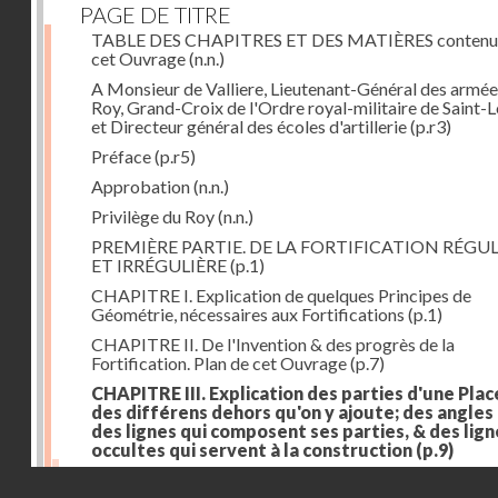
PAGE DE TITRE
TABLE DES CHAPITRES ET DES MATIÈRES contenu
cet Ouvrage
(n.n.)
A Monsieur de Valliere, Lieutenant-Général des armée
Roy, Grand-Croix de l'Ordre royal-militaire de Saint-L
et Directeur général des écoles d'artillerie
(p.r3)
Préface
(p.r5)
Approbation
(n.n.)
Privilège du Roy
(n.n.)
PREMIÈRE PARTIE. DE LA FORTIFICATION RÉGUL
ET IRRÉGULIÈRE
(p.1)
CHAPITRE I. Explication de quelques Principes de
Géométrie, nécessaires aux Fortifications
(p.1)
CHAPITRE II. De l'Invention & des progrès de la
Fortification. Plan de cet Ouvrage
(p.7)
CHAPITRE III. Explication des parties d'une Plac
des différens dehors qu'on y ajoute; des angles
des lignes qui composent ses parties, & des lign
occultes qui servent à la construction
(p.9)
Des lignes & des angles qui composent les parties d'
Droits réservés - CNAM
Place
(p.11)