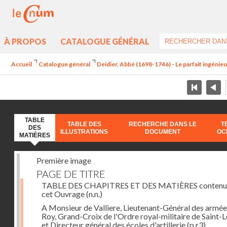
À PROPOS
CATALOGUE GÉNÉRAL
Accueil
Catalogue général
Deidier, Abbé (1698-1746) - Le parfait ingénieur 
TABLE
TABLE DES
RECHERCHE DANS LE
T
DES
ILLUSTRATIONS
DOCUMENT
OC
MATIÈRES
Première image
PAGE DE TITRE
TABLE DES CHAPITRES ET DES MATIÈRES contenu
cet Ouvrage
(n.n.)
A Monsieur de Valliere, Lieutenant-Général des armée
Roy, Grand-Croix de l'Ordre royal-militaire de Saint-L
et Directeur général des écoles d'artillerie
(p.r3)