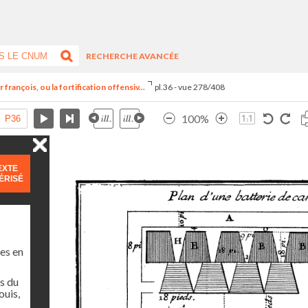
RECHERCHE AVANCÉE
françois, ou la fortification offensiv...
pl.36 - vue 278/408
100%
EXTE
ÉRISÉ
es en
s du
ouis,