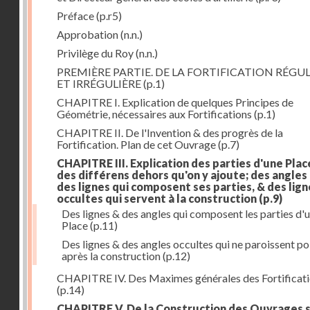
Préface
(p.r5)
Approbation
(n.n.)
Privilège du Roy
(n.n.)
PREMIÈRE PARTIE. DE LA FORTIFICATION RÉGUL
ET IRRÉGULIÈRE
(p.1)
CHAPITRE I. Explication de quelques Principes de
Géométrie, nécessaires aux Fortifications
(p.1)
CHAPITRE II. De l'Invention & des progrès de la
Fortification. Plan de cet Ouvrage
(p.7)
CHAPITRE III. Explication des parties d'une Plac
des différens dehors qu'on y ajoute; des angles
des lignes qui composent ses parties, & des lign
occultes qui servent à la construction
(p.9)
Des lignes & des angles qui composent les parties d'
Place
(p.11)
Des lignes & des angles occultes qui ne paroissent po
après la construction
(p.12)
CHAPITRE IV. Des Maximes générales des Fortificat
(p.14)
CHAPITRE V. De la Construction des Ouvrages 