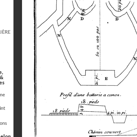
IÈRE
e,
 &
es
une
int
ions
selon