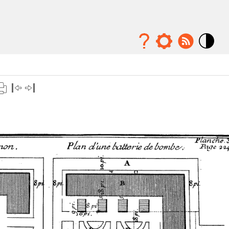
Mode
contraste
élévé