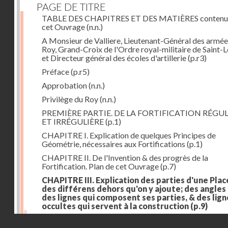
PAGE DE TITRE
TABLE DES CHAPITRES ET DES MATIÈRES contenu
cet Ouvrage
(n.n.)
A Monsieur de Valliere, Lieutenant-Général des armée
Roy, Grand-Croix de l'Ordre royal-militaire de Saint-L
et Directeur général des écoles d'artillerie
(p.r3)
Préface
(p.r5)
Approbation
(n.n.)
Privilège du Roy
(n.n.)
PREMIÈRE PARTIE. DE LA FORTIFICATION RÉGUL
ET IRRÉGULIÈRE
(p.1)
CHAPITRE I. Explication de quelques Principes de
Géométrie, nécessaires aux Fortifications
(p.1)
CHAPITRE II. De l'Invention & des progrès de la
Fortification. Plan de cet Ouvrage
(p.7)
CHAPITRE III. Explication des parties d'une Plac
des différens dehors qu'on y ajoute; des angles
des lignes qui composent ses parties, & des lign
occultes qui servent à la construction
(p.9)
Des lignes & des angles qui composent les parties d'
Droits réservés - CNAM
Place
(p.11)