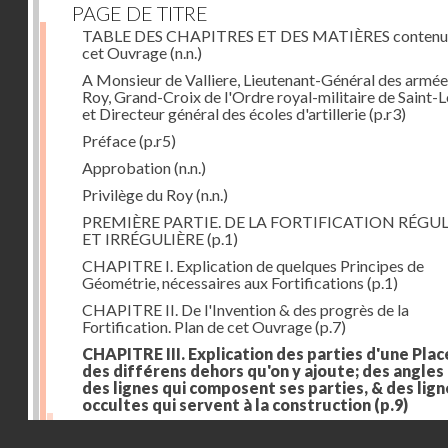
PAGE DE TITRE
TABLE DES CHAPITRES ET DES MATIÈRES contenu
cet Ouvrage
(n.n.)
A Monsieur de Valliere, Lieutenant-Général des armée
Roy, Grand-Croix de l'Ordre royal-militaire de Saint-L
et Directeur général des écoles d'artillerie
(p.r3)
Préface
(p.r5)
Approbation
(n.n.)
Privilège du Roy
(n.n.)
PREMIÈRE PARTIE. DE LA FORTIFICATION RÉGUL
ET IRRÉGULIÈRE
(p.1)
CHAPITRE I. Explication de quelques Principes de
Géométrie, nécessaires aux Fortifications
(p.1)
CHAPITRE II. De l'Invention & des progrès de la
Fortification. Plan de cet Ouvrage
(p.7)
CHAPITRE III. Explication des parties d'une Plac
des différens dehors qu'on y ajoute; des angles
des lignes qui composent ses parties, & des lign
occultes qui servent à la construction
(p.9)
Des lignes & des angles qui composent les parties d'
Droits réservés - CNAM
Place
(p.11)