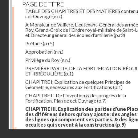
PAGE DE TITRE
TABLE DES CHAPITRES ET DES MATIÈRES contenu
cet Ouvrage
(n.n.)
A Monsieur de Valliere, Lieutenant-Général des armée
Roy, Grand-Croix de l'Ordre royal-militaire de Saint-L
et Directeur général des écoles d'artillerie
(p.r3)
Préface
(p.r5)
Approbation
(n.n.)
Privilège du Roy
(n.n.)
PREMIÈRE PARTIE. DE LA FORTIFICATION RÉGUL
ET IRRÉGULIÈRE
(p.1)
CHAPITRE I. Explication de quelques Principes de
Géométrie, nécessaires aux Fortifications
(p.1)
CHAPITRE II. De l'Invention & des progrès de la
Fortification. Plan de cet Ouvrage
(p.7)
CHAPITRE III. Explication des parties d'une Plac
des différens dehors qu'on y ajoute; des angles
des lignes qui composent ses parties, & des lign
occultes qui servent à la construction
(p.9)
Des lignes & des angles qui composent les parties d'
Droits réservés - CNAM
Place
(p.11)