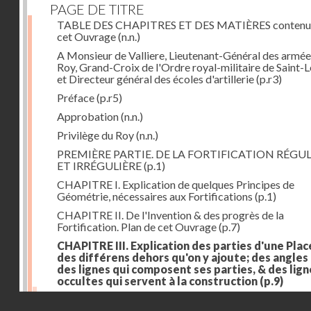
PAGE DE TITRE
TABLE DES CHAPITRES ET DES MATIÈRES contenu
cet Ouvrage
(n.n.)
A Monsieur de Valliere, Lieutenant-Général des armée
Roy, Grand-Croix de l'Ordre royal-militaire de Saint-L
et Directeur général des écoles d'artillerie
(p.r3)
Préface
(p.r5)
Approbation
(n.n.)
Privilège du Roy
(n.n.)
PREMIÈRE PARTIE. DE LA FORTIFICATION RÉGUL
ET IRRÉGULIÈRE
(p.1)
CHAPITRE I. Explication de quelques Principes de
Géométrie, nécessaires aux Fortifications
(p.1)
CHAPITRE II. De l'Invention & des progrès de la
Fortification. Plan de cet Ouvrage
(p.7)
CHAPITRE III. Explication des parties d'une Plac
des différens dehors qu'on y ajoute; des angles
des lignes qui composent ses parties, & des lign
occultes qui servent à la construction
(p.9)
Des lignes & des angles qui composent les parties d'
Droits réservés - CNAM
Place
(p.11)