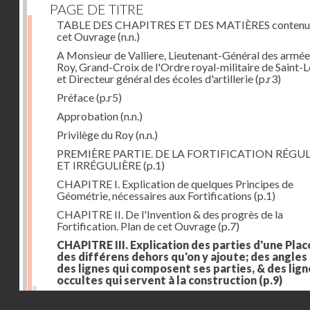
PAGE DE TITRE
TABLE DES CHAPITRES ET DES MATIÈRES contenu
cet Ouvrage
(n.n.)
A Monsieur de Valliere, Lieutenant-Général des armée
Roy, Grand-Croix de l'Ordre royal-militaire de Saint-L
et Directeur général des écoles d'artillerie
(p.r3)
Préface
(p.r5)
Approbation
(n.n.)
Privilège du Roy
(n.n.)
PREMIÈRE PARTIE. DE LA FORTIFICATION RÉGUL
ET IRRÉGULIÈRE
(p.1)
CHAPITRE I. Explication de quelques Principes de
Géométrie, nécessaires aux Fortifications
(p.1)
CHAPITRE II. De l'Invention & des progrès de la
Fortification. Plan de cet Ouvrage
(p.7)
CHAPITRE III. Explication des parties d'une Plac
des différens dehors qu'on y ajoute; des angles
des lignes qui composent ses parties, & des lign
occultes qui servent à la construction
(p.9)
Des lignes & des angles qui composent les parties d'
Droits réservés - CNAM
Place
(p.11)