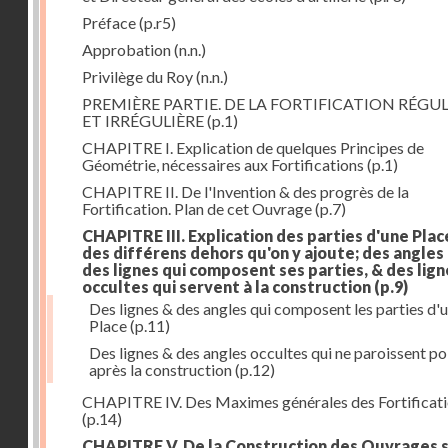
Préface
(p.r5)
Approbation
(n.n.)
Privilège du Roy
(n.n.)
PREMIÈRE PARTIE. DE LA FORTIFICATION RÉGUL
ET IRRÉGULIÈRE
(p.1)
CHAPITRE I. Explication de quelques Principes de
Géométrie, nécessaires aux Fortifications
(p.1)
CHAPITRE II. De l'Invention & des progrès de la
Fortification. Plan de cet Ouvrage
(p.7)
CHAPITRE III. Explication des parties d'une Plac
des différens dehors qu'on y ajoute; des angles
des lignes qui composent ses parties, & des lign
occultes qui servent à la construction
(p.9)
Des lignes & des angles qui composent les parties d'
Place
(p.11)
Des lignes & des angles occultes qui ne paroissent po
après la construction
(p.12)
CHAPITRE IV. Des Maximes générales des Fortificat
(p.14)
CHAPITRE V. De la Construction des Ouvrages 