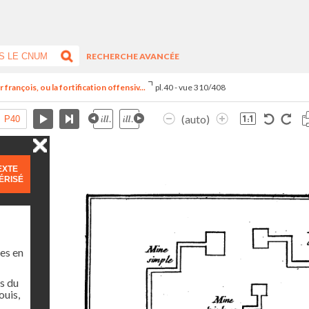
RECHERCHE AVANCÉE
françois, ou la fortification offensiv...
pl.40 - vue 310/408
(auto)
EXTE
ÉRISÉ
es en
s du
ouis,