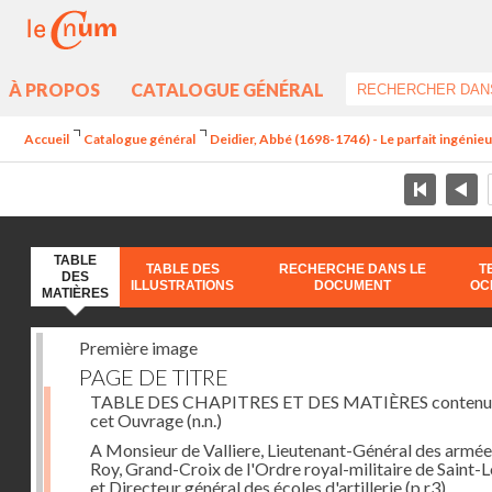
À PROPOS
CATALOGUE GÉNÉRAL
Accueil
Catalogue général
Deidier, Abbé (1698-1746) - Le parfait ingénieur 
TABLE
TABLE DES
RECHERCHE DANS LE
T
DES
ILLUSTRATIONS
DOCUMENT
OC
MATIÈRES
Première image
PAGE DE TITRE
TABLE DES CHAPITRES ET DES MATIÈRES contenu
cet Ouvrage
(n.n.)
A Monsieur de Valliere, Lieutenant-Général des armée
Roy, Grand-Croix de l'Ordre royal-militaire de Saint-L
et Directeur général des écoles d'artillerie
(p.r3)