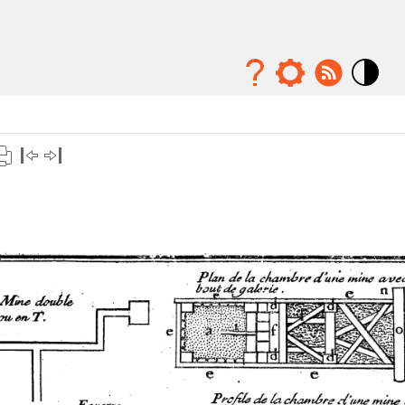
Mode
contraste
élévé