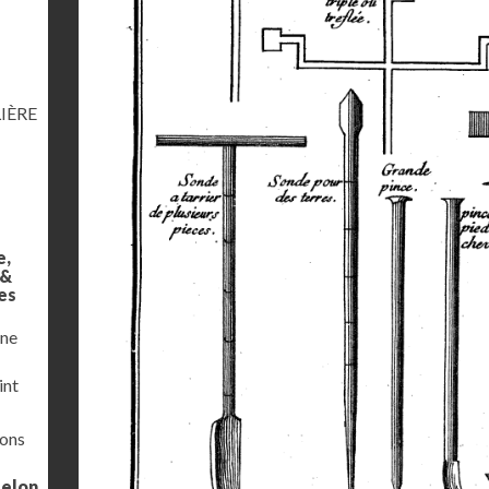
IÈRE
e,
 &
es
une
int
ions
selon