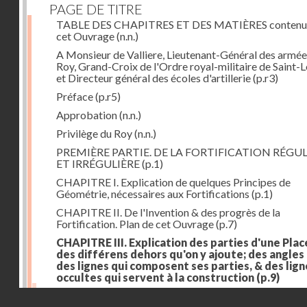
PAGE DE TITRE
TABLE DES CHAPITRES ET DES MATIÈRES contenu
cet Ouvrage
(n.n.)
A Monsieur de Valliere, Lieutenant-Général des armée
Roy, Grand-Croix de l'Ordre royal-militaire de Saint-L
et Directeur général des écoles d'artillerie
(p.r3)
Préface
(p.r5)
Approbation
(n.n.)
Privilège du Roy
(n.n.)
PREMIÈRE PARTIE. DE LA FORTIFICATION RÉGUL
ET IRRÉGULIÈRE
(p.1)
CHAPITRE I. Explication de quelques Principes de
Géométrie, nécessaires aux Fortifications
(p.1)
CHAPITRE II. De l'Invention & des progrès de la
Fortification. Plan de cet Ouvrage
(p.7)
CHAPITRE III. Explication des parties d'une Plac
des différens dehors qu'on y ajoute; des angles
des lignes qui composent ses parties, & des lign
occultes qui servent à la construction
(p.9)
Des lignes & des angles qui composent les parties d'
Droits réservés - CNAM
Place
(p.11)