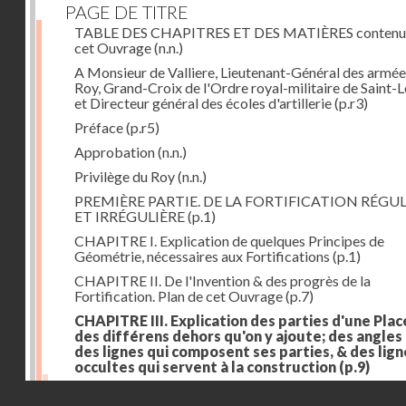
PAGE DE TITRE
TABLE DES CHAPITRES ET DES MATIÈRES contenu
cet Ouvrage
(n.n.)
A Monsieur de Valliere, Lieutenant-Général des armée
Roy, Grand-Croix de l'Ordre royal-militaire de Saint-L
et Directeur général des écoles d'artillerie
(p.r3)
Préface
(p.r5)
Approbation
(n.n.)
Privilège du Roy
(n.n.)
PREMIÈRE PARTIE. DE LA FORTIFICATION RÉGUL
ET IRRÉGULIÈRE
(p.1)
CHAPITRE I. Explication de quelques Principes de
Géométrie, nécessaires aux Fortifications
(p.1)
CHAPITRE II. De l'Invention & des progrès de la
Fortification. Plan de cet Ouvrage
(p.7)
CHAPITRE III. Explication des parties d'une Plac
des différens dehors qu'on y ajoute; des angles
des lignes qui composent ses parties, & des lign
occultes qui servent à la construction
(p.9)
Des lignes & des angles qui composent les parties d'
Droits réservés - CNAM
Place
(p.11)