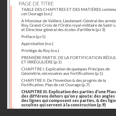
PAGE DE TITRE
TABLE DES CHAPITRES ET DES MATIÈRES contenu
cet Ouvrage
(n.n.)
A Monsieur de Valliere, Lieutenant-Général des armée
Roy, Grand-Croix de l'Ordre royal-militaire de Saint-L
et Directeur général des écoles d'artillerie
(p.r3)
Préface
(p.r5)
Approbation
(n.n.)
Privilège du Roy
(n.n.)
PREMIÈRE PARTIE. DE LA FORTIFICATION RÉGUL
ET IRRÉGULIÈRE
(p.1)
CHAPITRE I. Explication de quelques Principes de
Géométrie, nécessaires aux Fortifications
(p.1)
CHAPITRE II. De l'Invention & des progrès de la
Fortification. Plan de cet Ouvrage
(p.7)
CHAPITRE III. Explication des parties d'une Plac
des différens dehors qu'on y ajoute; des angles
des lignes qui composent ses parties, & des lign
occultes qui servent à la construction
(p.9)
Des lignes & des angles qui composent les parties d'
Droits réservés - CNAM
Place
(p.11)