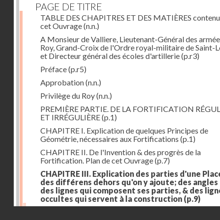
PAGE DE TITRE
TABLE DES CHAPITRES ET DES MATIÈRES contenu
cet Ouvrage
(n.n.)
A Monsieur de Valliere, Lieutenant-Général des armée
Roy, Grand-Croix de l'Ordre royal-militaire de Saint-L
et Directeur général des écoles d'artillerie
(p.r3)
Préface
(p.r5)
Approbation
(n.n.)
Privilège du Roy
(n.n.)
PREMIÈRE PARTIE. DE LA FORTIFICATION RÉGUL
ET IRRÉGULIÈRE
(p.1)
CHAPITRE I. Explication de quelques Principes de
Géométrie, nécessaires aux Fortifications
(p.1)
CHAPITRE II. De l'Invention & des progrès de la
Fortification. Plan de cet Ouvrage
(p.7)
CHAPITRE III. Explication des parties d'une Plac
des différens dehors qu'on y ajoute; des angles
des lignes qui composent ses parties, & des lign
occultes qui servent à la construction
(p.9)
Des lignes & des angles qui composent les parties d'
Droits réservés - CNAM
Place
(p.11)