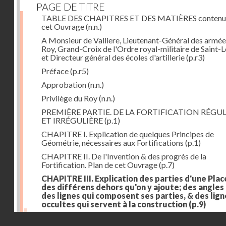
PAGE DE TITRE
TABLE DES CHAPITRES ET DES MATIÈRES contenu
cet Ouvrage
(n.n.)
A Monsieur de Valliere, Lieutenant-Général des armée
Roy, Grand-Croix de l'Ordre royal-militaire de Saint-L
et Directeur général des écoles d'artillerie
(p.r3)
Préface
(p.r5)
Approbation
(n.n.)
Privilège du Roy
(n.n.)
PREMIÈRE PARTIE. DE LA FORTIFICATION RÉGUL
ET IRRÉGULIÈRE
(p.1)
CHAPITRE I. Explication de quelques Principes de
Géométrie, nécessaires aux Fortifications
(p.1)
CHAPITRE II. De l'Invention & des progrès de la
Fortification. Plan de cet Ouvrage
(p.7)
CHAPITRE III. Explication des parties d'une Plac
des différens dehors qu'on y ajoute; des angles
des lignes qui composent ses parties, & des lign
occultes qui servent à la construction
(p.9)
Des lignes & des angles qui composent les parties d'
Droits réservés - CNAM
Place
(p.11)