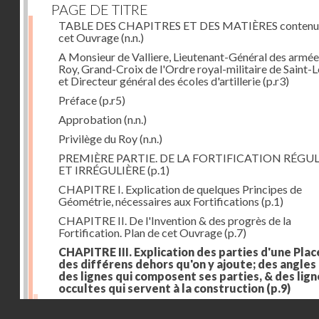
PAGE DE TITRE
TABLE DES CHAPITRES ET DES MATIÈRES contenu
cet Ouvrage
(n.n.)
A Monsieur de Valliere, Lieutenant-Général des armée
Roy, Grand-Croix de l'Ordre royal-militaire de Saint-L
et Directeur général des écoles d'artillerie
(p.r3)
Préface
(p.r5)
Approbation
(n.n.)
Privilège du Roy
(n.n.)
PREMIÈRE PARTIE. DE LA FORTIFICATION RÉGUL
ET IRRÉGULIÈRE
(p.1)
CHAPITRE I. Explication de quelques Principes de
Géométrie, nécessaires aux Fortifications
(p.1)
CHAPITRE II. De l'Invention & des progrès de la
Fortification. Plan de cet Ouvrage
(p.7)
CHAPITRE III. Explication des parties d'une Plac
des différens dehors qu'on y ajoute; des angles
des lignes qui composent ses parties, & des lign
occultes qui servent à la construction
(p.9)
Des lignes & des angles qui composent les parties d'
Droits réservés - CNAM
Place
(p.11)