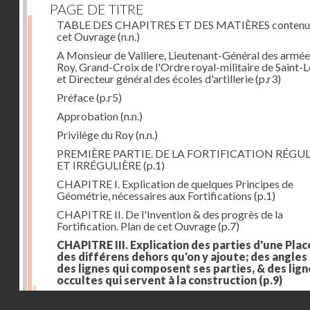
PAGE DE TITRE
TABLE DES CHAPITRES ET DES MATIÈRES contenu
cet Ouvrage
(n.n.)
A Monsieur de Valliere, Lieutenant-Général des armée
Roy, Grand-Croix de l'Ordre royal-militaire de Saint-L
et Directeur général des écoles d'artillerie
(p.r3)
Préface
(p.r5)
Approbation
(n.n.)
Privilège du Roy
(n.n.)
PREMIÈRE PARTIE. DE LA FORTIFICATION RÉGUL
ET IRRÉGULIÈRE
(p.1)
CHAPITRE I. Explication de quelques Principes de
Géométrie, nécessaires aux Fortifications
(p.1)
CHAPITRE II. De l'Invention & des progrès de la
Fortification. Plan de cet Ouvrage
(p.7)
CHAPITRE III. Explication des parties d'une Plac
des différens dehors qu'on y ajoute; des angles
des lignes qui composent ses parties, & des lign
occultes qui servent à la construction
(p.9)
Des lignes & des angles qui composent les parties d'
Droits réservés - CNAM
Place
(p.11)