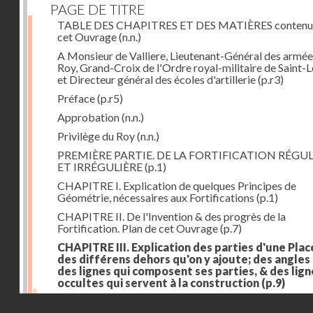
PAGE DE TITRE
TABLE DES CHAPITRES ET DES MATIÈRES contenu
cet Ouvrage
(n.n.)
A Monsieur de Valliere, Lieutenant-Général des armée
Roy, Grand-Croix de l'Ordre royal-militaire de Saint-L
et Directeur général des écoles d'artillerie
(p.r3)
Préface
(p.r5)
Approbation
(n.n.)
Privilège du Roy
(n.n.)
PREMIÈRE PARTIE. DE LA FORTIFICATION RÉGUL
ET IRRÉGULIÈRE
(p.1)
CHAPITRE I. Explication de quelques Principes de
Géométrie, nécessaires aux Fortifications
(p.1)
CHAPITRE II. De l'Invention & des progrès de la
Fortification. Plan de cet Ouvrage
(p.7)
CHAPITRE III. Explication des parties d'une Plac
des différens dehors qu'on y ajoute; des angles
des lignes qui composent ses parties, & des lign
occultes qui servent à la construction
(p.9)
Des lignes & des angles qui composent les parties d'
Droits réservés - CNAM
Place
(p.11)