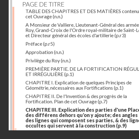
PAGE DE TITRE
TABLE DES CHAPITRES ET DES MATIÈRES contenu
cet Ouvrage
(n.n.)
A Monsieur de Valliere, Lieutenant-Général des armée
Roy, Grand-Croix de l'Ordre royal-militaire de Saint-L
et Directeur général des écoles d'artillerie
(p.r3)
Préface
(p.r5)
Approbation
(n.n.)
Privilège du Roy
(n.n.)
PREMIÈRE PARTIE. DE LA FORTIFICATION RÉGUL
ET IRRÉGULIÈRE
(p.1)
CHAPITRE I. Explication de quelques Principes de
Géométrie, nécessaires aux Fortifications
(p.1)
CHAPITRE II. De l'Invention & des progrès de la
Fortification. Plan de cet Ouvrage
(p.7)
CHAPITRE III. Explication des parties d'une Plac
des différens dehors qu'on y ajoute; des angles
des lignes qui composent ses parties, & des lign
occultes qui servent à la construction
(p.9)
Des lignes & des angles qui composent les parties d'
Droits réservés - CNAM
Place
(p.11)