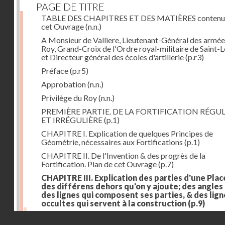
PAGE DE TITRE
TABLE DES CHAPITRES ET DES MATIÈRES contenu
cet Ouvrage
(n.n.)
A Monsieur de Valliere, Lieutenant-Général des armée
Roy, Grand-Croix de l'Ordre royal-militaire de Saint-L
et Directeur général des écoles d'artillerie
(p.r3)
Préface
(p.r5)
Approbation
(n.n.)
Privilège du Roy
(n.n.)
PREMIÈRE PARTIE. DE LA FORTIFICATION RÉGUL
ET IRRÉGULIÈRE
(p.1)
CHAPITRE I. Explication de quelques Principes de
Géométrie, nécessaires aux Fortifications
(p.1)
CHAPITRE II. De l'Invention & des progrès de la
Fortification. Plan de cet Ouvrage
(p.7)
CHAPITRE III. Explication des parties d'une Plac
des différens dehors qu'on y ajoute; des angles
des lignes qui composent ses parties, & des lign
occultes qui servent à la construction
(p.9)
Des lignes & des angles qui composent les parties d'
Droits réservés - CNAM
Place
(p.11)