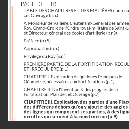
PAGE DE TITRE
TABLE DES CHAPITRES ET DES MATIÈRES contenu
cet Ouvrage
(n.n.)
A Monsieur de Valliere, Lieutenant-Général des armée
Roy, Grand-Croix de l'Ordre royal-militaire de Saint-L
et Directeur général des écoles d'artillerie
(p.r3)
Préface
(p.r5)
Approbation
(n.n.)
Privilège du Roy
(n.n.)
PREMIÈRE PARTIE. DE LA FORTIFICATION RÉGUL
ET IRRÉGULIÈRE
(p.1)
CHAPITRE I. Explication de quelques Principes de
Géométrie, nécessaires aux Fortifications
(p.1)
CHAPITRE II. De l'Invention & des progrès de la
Fortification. Plan de cet Ouvrage
(p.7)
CHAPITRE III. Explication des parties d'une Plac
des différens dehors qu'on y ajoute; des angles
des lignes qui composent ses parties, & des lign
occultes qui servent à la construction
(p.9)
Des lignes & des angles qui composent les parties d'
Droits réservés - CNAM
Place
(p.11)