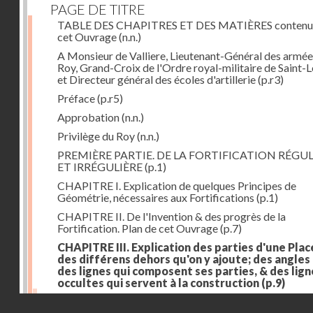
PAGE DE TITRE
TABLE DES CHAPITRES ET DES MATIÈRES contenu
cet Ouvrage
(n.n.)
A Monsieur de Valliere, Lieutenant-Général des armée
Roy, Grand-Croix de l'Ordre royal-militaire de Saint-L
et Directeur général des écoles d'artillerie
(p.r3)
Préface
(p.r5)
Approbation
(n.n.)
Privilège du Roy
(n.n.)
PREMIÈRE PARTIE. DE LA FORTIFICATION RÉGUL
ET IRRÉGULIÈRE
(p.1)
CHAPITRE I. Explication de quelques Principes de
Géométrie, nécessaires aux Fortifications
(p.1)
CHAPITRE II. De l'Invention & des progrès de la
Fortification. Plan de cet Ouvrage
(p.7)
CHAPITRE III. Explication des parties d'une Plac
des différens dehors qu'on y ajoute; des angles
des lignes qui composent ses parties, & des lign
occultes qui servent à la construction
(p.9)
Des lignes & des angles qui composent les parties d'
Droits réservés - CNAM
Place
(p.11)