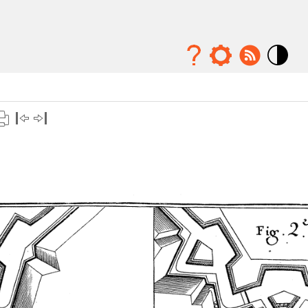
Mode
contraste
élévé