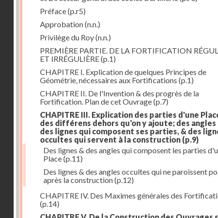
Préface
(p.r5)
Approbation
(n.n.)
Privilège du Roy
(n.n.)
PREMIÈRE PARTIE. DE LA FORTIFICATION RÉGUL
ET IRRÉGULIÈRE
(p.1)
CHAPITRE I. Explication de quelques Principes de
Géométrie, nécessaires aux Fortifications
(p.1)
CHAPITRE II. De l'Invention & des progrès de la
Fortification. Plan de cet Ouvrage
(p.7)
CHAPITRE III. Explication des parties d'une Plac
des différens dehors qu'on y ajoute; des angles
des lignes qui composent ses parties, & des lign
occultes qui servent à la construction
(p.9)
Des lignes & des angles qui composent les parties d'
Place
(p.11)
Des lignes & des angles occultes qui ne paroissent po
après la construction
(p.12)
CHAPITRE IV. Des Maximes générales des Fortificat
(p.14)
CHAPITRE V. De la Construction des Ouvrages 