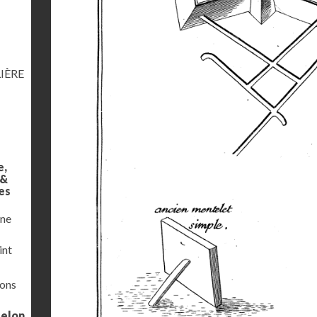
IÈRE
e,
 &
es
une
int
ions
selon