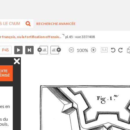
RECHERCHE AVANCÉE
françois, ou la fortification offensiv...
pl.45 - vue 337/408
100%
EXTE
ÉRISÉ
es en
s du
ouis,