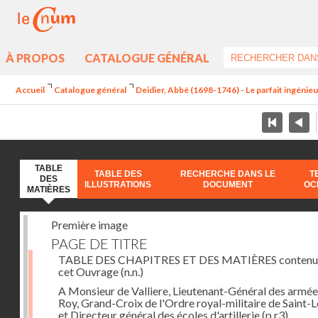
À PROPOS
CATALOGUE GÉNÉRAL
Accueil
Catalogue général
Deidier, Abbé (1698-1746) - Le parfait ingénieur 
TABLE
TABLE DES
RECHERCHE DANS LE
T
DES
ILLUSTRATIONS
DOCUMENT
OC
MATIÈRES
Première image
PAGE DE TITRE
TABLE DES CHAPITRES ET DES MATIÈRES contenu
cet Ouvrage
(n.n.)
A Monsieur de Valliere, Lieutenant-Général des armée
Roy, Grand-Croix de l'Ordre royal-militaire de Saint-L
et Directeur général des écoles d'artillerie
(p.r3)