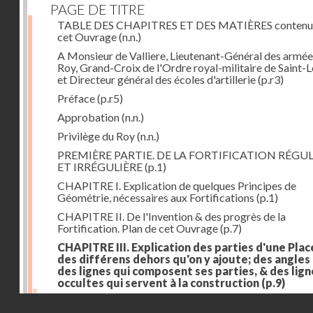
PAGE DE TITRE
TABLE DES CHAPITRES ET DES MATIÈRES contenu
cet Ouvrage
(n.n.)
A Monsieur de Valliere, Lieutenant-Général des armée
Roy, Grand-Croix de l'Ordre royal-militaire de Saint-L
et Directeur général des écoles d'artillerie
(p.r3)
Préface
(p.r5)
Approbation
(n.n.)
Privilège du Roy
(n.n.)
PREMIÈRE PARTIE. DE LA FORTIFICATION RÉGUL
ET IRRÉGULIÈRE
(p.1)
CHAPITRE I. Explication de quelques Principes de
Géométrie, nécessaires aux Fortifications
(p.1)
CHAPITRE II. De l'Invention & des progrès de la
Fortification. Plan de cet Ouvrage
(p.7)
CHAPITRE III. Explication des parties d'une Plac
des différens dehors qu'on y ajoute; des angles
des lignes qui composent ses parties, & des lign
occultes qui servent à la construction
(p.9)
Des lignes & des angles qui composent les parties d'
Droits réservés - CNAM
Place
(p.11)